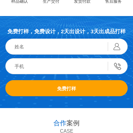
样品确认
生产交付
发货付款
售后服务
免费打样，免费设计，2天出设计，3天出成品打样
免费打样
合作
案例
CASE