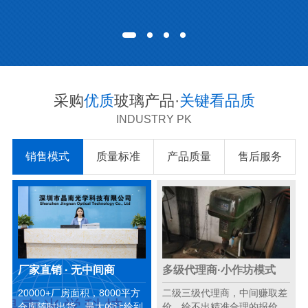
采购
优质
玻璃产品·
关键看品质
INDUSTRY PK
销售模式
质量标准
产品质量
售后服务
厂家直销 · 无中间商
多级代理商·小作坊模式
20000+厂房面积，8000平方
二级三级代理商，中间赚取差
仓库随时出货，最大的让给到
价，给不出精准合理的报价。