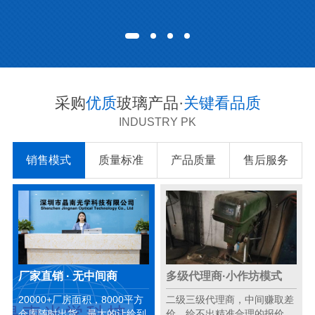
采购
优质
玻璃产品·
关键看品质
INDUSTRY PK
销售模式
质量标准
产品质量
售后服务
厂家直销 · 无中间商
多级代理商·小作坊模式
20000+厂房面积，8000平方
二级三级代理商，中间赚取差
仓库随时出货，最大的让给到
价，给不出精准合理的报价。