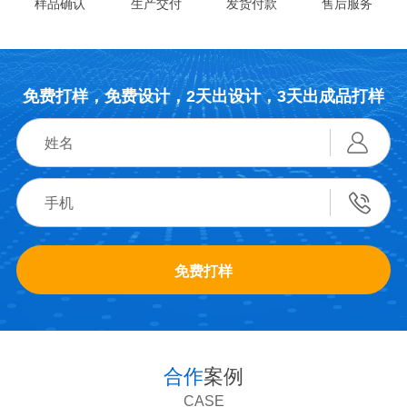
样品确认
生产交付
发货付款
售后服务
免费打样，免费设计，2天出设计，3天出成品打样
免费打样
合作
案例
CASE