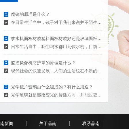
魔镜的原理是什么？
在日常生活当中，镜子对于我们来说并不陌生，镜子的种类五花八门，镜子是一种表面光滑并且具有反射光光线能力的物品，最初古人以打磨光滑的青铜为镜，有平面镜、曲面镜两类，平面镜常被人们利用来整理仪容，曲面镜又有凹面镜、凸面镜之分，主要用作衣妆镜、家具配件、建筑装饰件、光学仪器部件以及太阳灶、车灯与探照灯的反射镜、反射望远镜、汽车后视镜等等。那么接下来我们就来了解一下魔镜的原理是什么？一起来看看吧！ 在日常生活当中，镜子对于我们来说并不陌生，镜子的种类五花八门，镜子是一种表面光滑并且具有反射光光线能力的物品，最初古人以打磨光滑的青铜为镜，有平面镜、曲面镜两类，平面镜常被人们利用来整理仪容，曲面镜又有凹面镜、凸面镜之分，主要用作衣妆镜、家具配件、建筑装饰件、光学仪器部件以及太阳灶、车灯与探照灯的反射镜、反射望远镜、汽车后视镜等等。那么接下来我们就来了解一下魔镜的原理是什么？一起来看看吧！
饮水机面板材质塑料面板材质好还是玻璃面板好？
日常生活当中，我们喝水都用到饮水机，目前市场上饮水机面板材质有塑料面板材质，还有一个是玻璃面板材质，那么接下来我们就来讲讲饮水机面板材质是塑料的好还是玻璃面板的好？下面一起来了解一下吧！
监控摄像机防护罩的原理是什么？
现代社会的快速发展，人们的生活也在不断的提高，监控摄像机在我们的社会生活中也为我们的安全起到了保护的作用，监控摄像机防护罩也是安防监控系统中的常用设备之一，下面我们就来讲讲安防监控摄像机防护罩的原理是什么？一起来了解一下吧！
光学镜片玻璃由什么组成的？有什么用途？
光学玻璃就是能改变光的传播方向，并能改变紫外、可见或红外光相对光谱分布的玻璃。那么光学镜片玻璃是由什么组成的呢？又有什么用途？接下来我们就来看看了解一下吧！
镀增透膜玻璃的作用是什么？
镀膜玻璃是在玻璃表面涂镀一层或多层金属化合物薄膜，以改变玻璃的光学性能，满足某种特定要求，那么接下来我们就来认识一下镀增透膜的作用是什么？下面一起来了解一下吧！
晶南新闻
关于晶南
联系晶南
安防监控电加热玻璃有哪些性能？