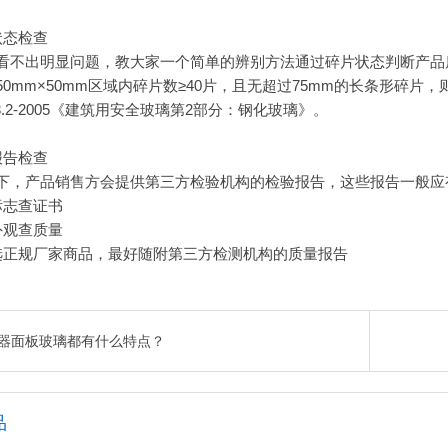
状态检查
看不出明显问题，教大家一个简单的辨别方法通过碎片状态判断产品质
50mm×50mm区域内碎片数≥40片，且无超过75mm的长条形碎
763.2-2005《建筑用安全玻璃第2部分：钢化玻璃》。
报告检查
下，产品销售方会提供第三方检验机构的检验报告，这些报告一般应有
标志查证书
外观查质量
选正规厂家商品，最好随附第三方检测机构的质量报告
器面板玻璃都有什么特点？
品