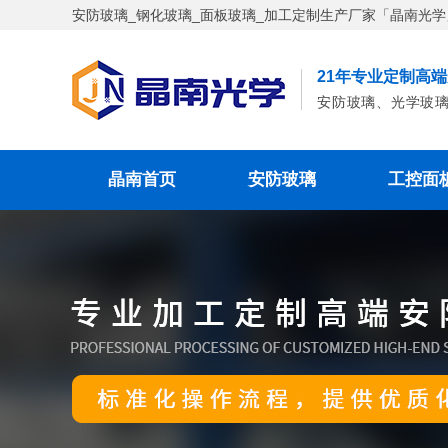
安防玻璃_钢化玻璃_面板玻璃_加工定制生产厂家「晶南光学
21年专业定制高
安防玻璃、光学玻
晶南首页
安防玻璃
工控面
安防监控玻璃
电器
安防单玻璃
钢化
高清玻璃
广告
丝印玻璃
视窗
防雾玻璃
AG