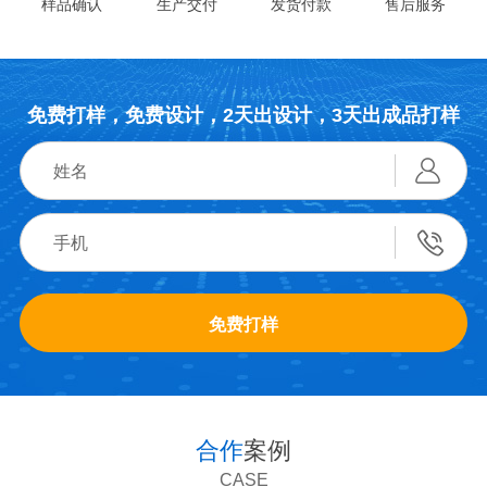
样品确认
生产交付
发货付款
售后服务
免费打样，免费设计，2天出设计，3天出成品打样
免费打样
合作
案例
CASE