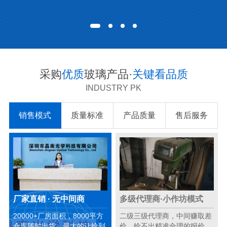
采购
优质
玻璃产品·
关键看品质
INDUSTRY PK
销售模式
质量标准
产品质量
售后服务
厂家直销 · 无中间商
多级代理商·小作坊模式
20000+厂房面积，8000平方
二级三级代理商，中间赚取差
仓库随时出货，最大的让给到
价，给不出精准合理的报价。