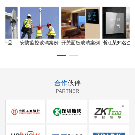
圳xx企业产品应用
安防监控玻璃案例
开关面板玻璃案例
浙江某知名企业产品应用
合作
伙伴
PARTNER