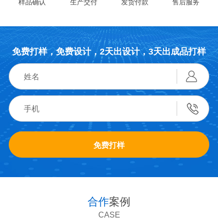
样品确认
生产交付
发货付款
售后服务
免费打样，免费设计，2天出设计，3天出成品打样
免费打样
合作
案例
CASE