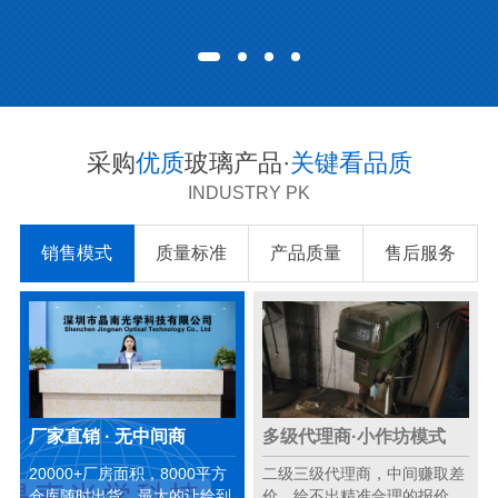
采购
优质
玻璃产品·
关键看品质
INDUSTRY PK
销售模式
质量标准
产品质量
售后服务
厂家直销 · 无中间商
多级代理商·小作坊模式
20000+厂房面积，8000平方
二级三级代理商，中间赚取差
仓库随时出货，最大的让给到
价，给不出精准合理的报价。