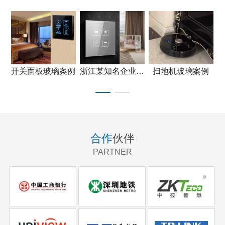
例
开关面板玻璃案例
浙江某知名企业产品应用
扫地机玻璃案例
合作
伙伴
PARTNER