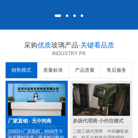
采购
优质
玻璃产品·
关键看品质
INDUSTRY PK
销售模式
质量标准
产品质量
售后服务
厂家直销 · 无中间商
多级代理商·小作坊模式
20000+厂房面积，8000平方
二级三级代理商，中间赚取差
仓库随时出货，最大的让给到
价，给不出精准合理的报价。