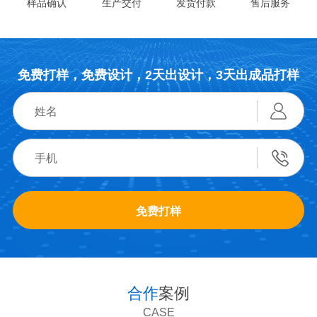
样品确认
生产交付
发货付款
售后服务
免费打样，免费设计，2天出设计，3天出成品打样
免费打样
合作
案例
CASE