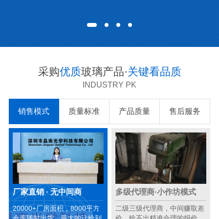
采购
优质
玻璃产品·
关键看品质
INDUSTRY PK
销售模式
质量标准
产品质量
售后服务
厂家直销 · 无中间商
多级代理商·小作坊模式
20000+厂房面积，8000平方
二级三级代理商，中间赚取差
仓库随时出货，最大的让给到
价，给不出精准合理的报价。