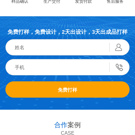
样品确认
生产交付
发货付款
售后服务
免费打样，免费设计，2天出设计，3天出成品打样
免费打样
合作
案例
CASE