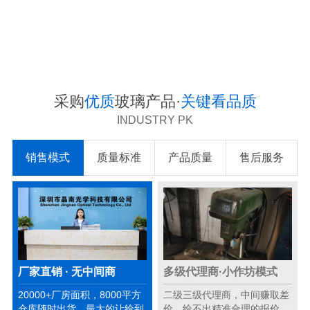
采购
优质
玻璃产品·
关键看品质
INDUSTRY PK
销售模式
质量标准
产品质量
售后服务
厂家直销 · 无中间商
多级代理商·小作坊模式
20000+厂房面积，8000平方
二级三级代理商，中间赚取差
仓库随时出货，最大的让给到
价，给不出精准合理的报价。