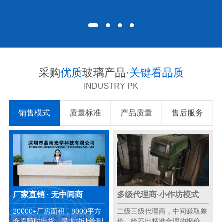
采购
优质
玻璃产品·
关键看品质
INDUSTRY PK
销售模式
质量标准
产品质量
售后服务
厂家直销 · 无中间商
多级代理商·小作坊模式
20000+厂房面积，8000平方
二级三级代理商，中间赚取差
仓库随时出货，最大的让给到
价，给不出精准合理的报价。