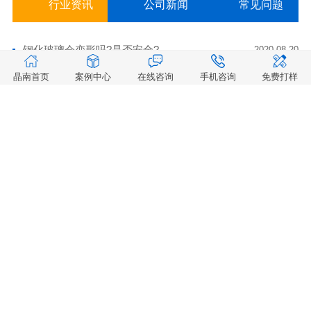
行业资讯
公司新闻
常见问题
钢化玻璃会变形吗?是否安全?
2020-08-20
晶南首页
案例中心
在线咨询
手机咨询
免费打样
什么叫单向玻璃 ？应用于哪里？
2021-09-30
安防监控玻璃之双环玻璃的原理是什么？
2021-09-29
什么是电加热防雾玻璃？电加热防雾玻璃分有哪几种？电加热玻璃有什么优点？
2021-09-28
防爆监控摄像机的工作原理是什么？防爆监控摄像头玻璃耐高温吗？
2021-09-23
光学玻璃有哪些质量要求？
2021-09-22
光学玻璃增透膜的原理是什么？
2021-09-19
监控摄像头用亚克力镜片有什么特点？
2021-09-17
粤ICP备17000212号