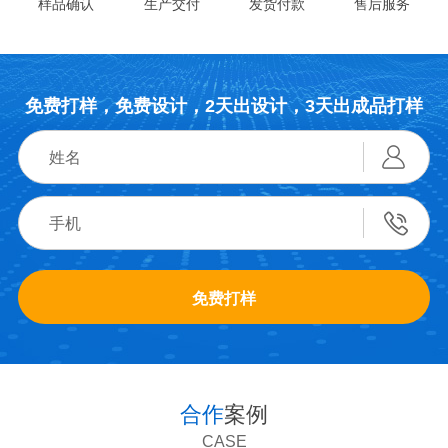
样品确认
生产交付
发货付款
售后服务
免费打样，免费设计，2天出设计，3天出成品打样
免费打样
合作
案例
CASE