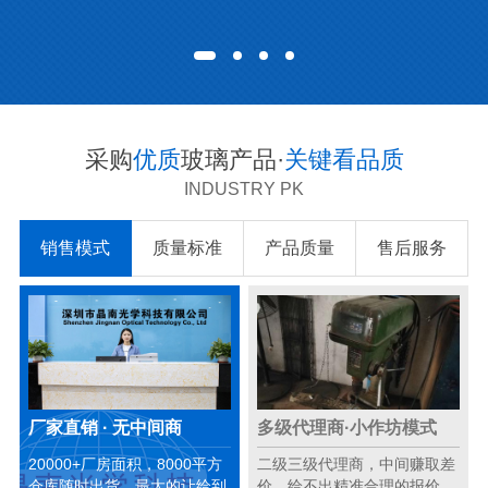
采购
优质
玻璃产品·
关键看品质
INDUSTRY PK
销售模式
质量标准
产品质量
售后服务
厂家直销 · 无中间商
多级代理商·小作坊模式
20000+厂房面积，8000平方
二级三级代理商，中间赚取差
仓库随时出货，最大的让给到
价，给不出精准合理的报价。