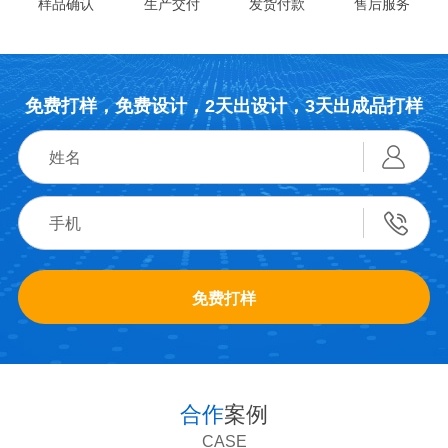
样品确认
生产交付
发货付款
售后服务
免费打样，免费设计，2天出设计，3天出成品打样
免费打样
合作
案例
CASE