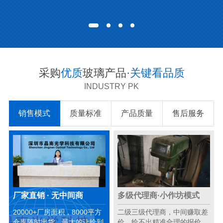
采购
优质
玻璃产品·
关键看品质
INDUSTRY PK
销售模式
质量标准
产品质量
售后服务
厂家直销 · 无中间商
多级代理商·小作坊模式
20000+厂房面积，8000平方
二级三级代理商，中间赚取差
仓库随时出货，最大的让给到
价，给不出精准合理的报价。